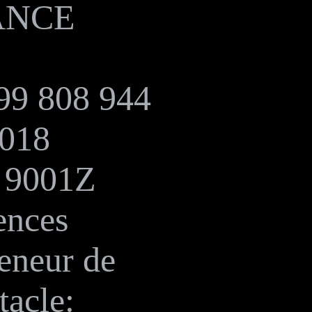
ANCE
99 808 944
018
 9001Z
ences
eneur de
tacle: