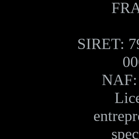
FR
SIRET: 7
00
NAF:
Lic
entrepr
spec