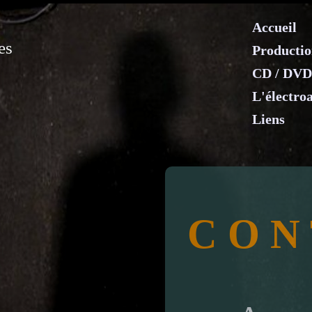
Accueil
es
Productio
CD / DVD
L'électro
Liens
C O N 