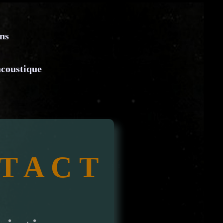
ns
acoustique
T A C T